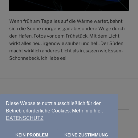
Wenn früh am Tag alles auf die Wärme wartet, bahnt
sich die Sonne morgens ganz besondere Wege durch
den Hafen. Fotos vor dem Frühstück. Mit dem Licht
wirkt alles neu, irgendwie sauber und hell. Der Süden
macht wirklich anderes Licht als in, sagen wir, Essen-
Schonnebeck. Ich liebe es!
IMPRESSUM
Diese Webseite nutzt ausschließlich für den
Betrieb erforderliche Cookies. Mehr Info hier:
DATENSCHUTZ
DATENSCHUTZ
KEIN PROBLEM
KEINE ZUSTIMMUNG