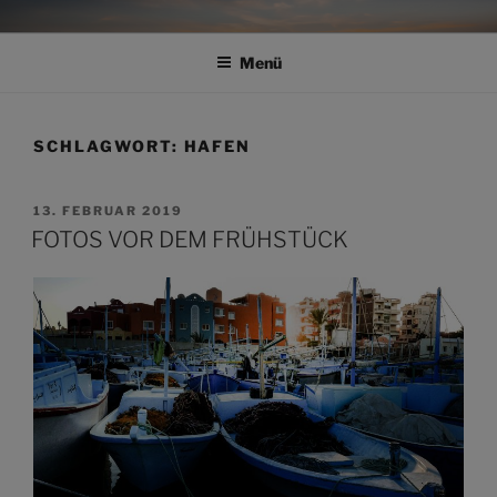
Zum
ARMIN THIEMER
Inhalt
Menü
springen
SCHLAGWORT:
HAFEN
VERÖFFENTLICHT
13. FEBRUAR 2019
AM
FOTOS VOR DEM FRÜHSTÜCK